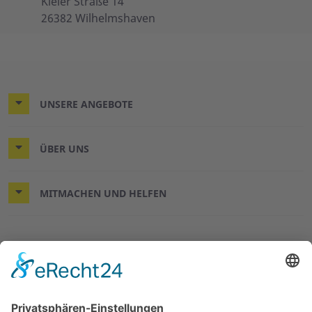
Kieler Straße 14
26382 Wilhelmshaven
UNSERE ANGEBOTE
ÜBER UNS
MITMACHEN UND HELFEN
© 2026 ASB-Kreisverband Wilhelmshaven/Friesland